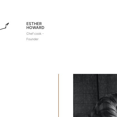
ESTHER
HOWARD
Chef cook -
Founder
fresh
NG