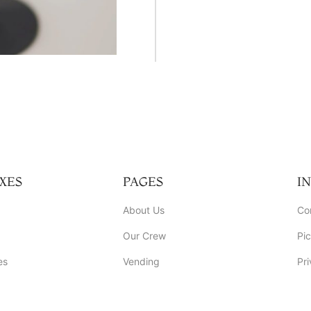
dol
XES
PAGES
I
About Us
Co
Our Crew
Pic
es
Vending
Pri