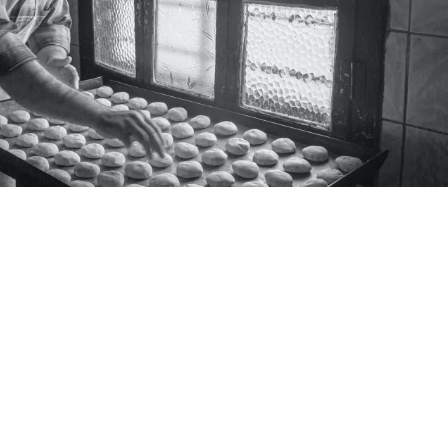
re Bakerfresh
EACH 5K+ CUSTOMERS