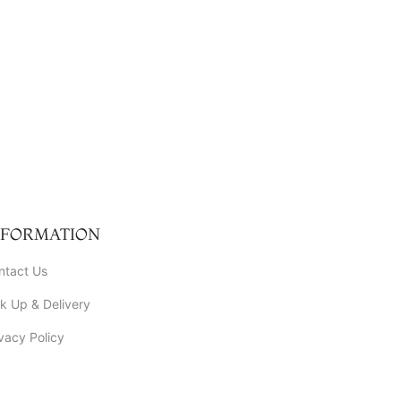
ore cillum minim tempor enim.
NFORMATION
ntact Us
k Up & Delivery
vacy Policy