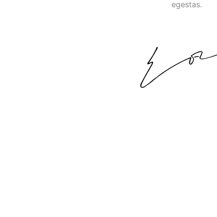
egestas.
We Are Baker
EARLY BEGGINI