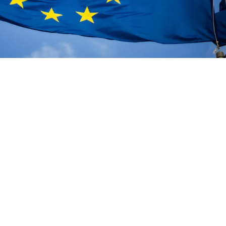
re Bakerfresh
ECOGNIZED ALL OVER THE
ORLD
ua id fugiat nostrud irure ex duis ea quis id quis
t. Sunt qui esse pariatur duis deserunt mollit