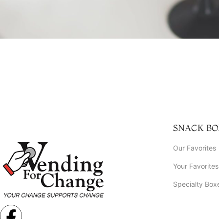
SNACK BO
Our Favorites
Your Favorites
Specialty Box