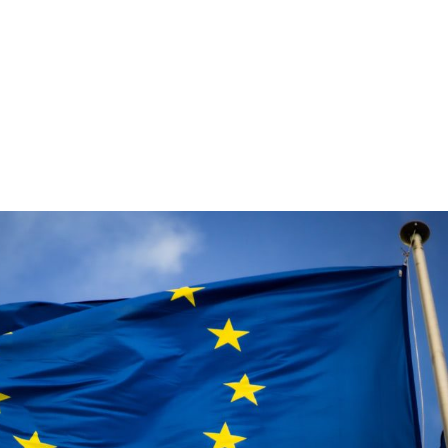
ua id fugiat nostrud irure ex duis ea quis id quis
t. Sunt qui esse pariatur duis deserunt mollit
ore cillum minim tempor enim.