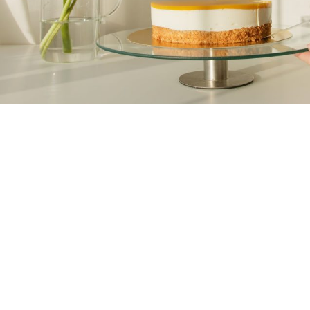
We Are Baker
AVAILABLE ALL OVER EURO
Aliqua id fugiat nostrud irure ex duis ea quis id
ad et. Sunt qui esse pariatur duis deserunt m