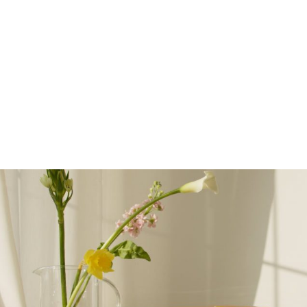
Aliqua id fugiat nostrud irure ex duis ea quis id
ad et. Sunt qui esse pariatur duis deserunt m
dolore cillum minim tempor e