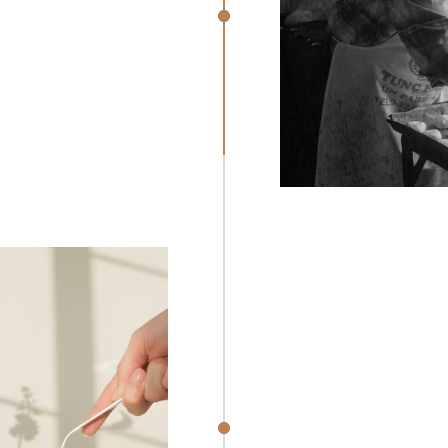
1950
 quis
ollit
nim.
We A
R
1970