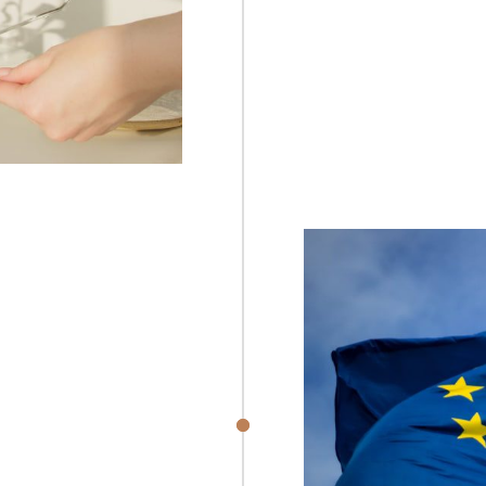
Aliq
ad e
dol
fresh
PE
2000
 quis
ollit