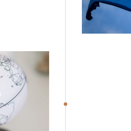
nim.
We A
R
W
2020
Aliq
ad e