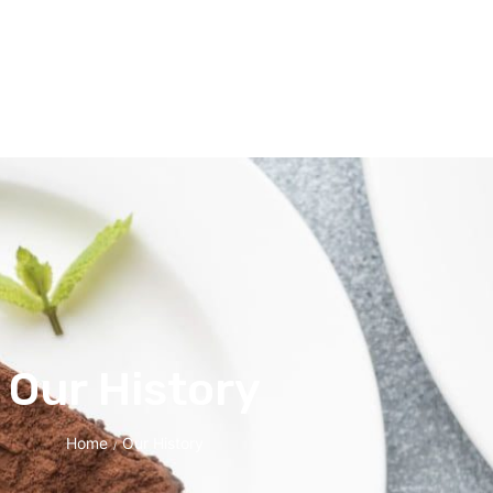
Our History
Home
Our History
/